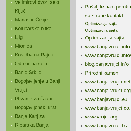
Velimirovi dvori selo
Pošaljite nam poruku
Ključ
sa strane kontakt
Manastir Ćelije
Optimizacija sajta
Kolubarska bitka
Optimizacija sajta
Ljig
Optimizacija sajta
Mionica
www.banjavrujci.info
Kosidba na Rajcu
www.banjavrujci.info/
Odmor na selu
blog.banjavrujci.info
Banje Srbije
Prirodni kamen
Bogojavljenje u Banji
www.banja-vrujci.net
Vrujci
www.banja-vrujci.org
Plivanje za časni
www.banjavrujci.eu
Bogojavljenski krst
www.banja-vrujci.co.
Banja Kanjiza
www.vrujci.org
Ribarska Banja
www.banjavrujci.biz