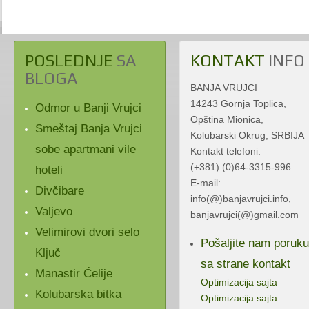
POSLEDNJE
SA
KONTAKT
INFO
BLOGA
BANJA VRUJCI
14243 Gornja Toplica,
Odmor u Banji Vrujci
Opština Mionica,
Smeštaj Banja Vrujci
Kolubarski Okrug, SRBIJA
sobe apartmani vile
Kontakt telefoni:
(+381) (0)64-3315-996
hoteli
E-mail:
Divčibare
info(@)banjavrujci.info,
Valjevo
banjavrujci(@)gmail.com
Velimirovi dvori selo
Pošaljite nam poruku
Ključ
sa strane kontakt
Manastir Ćelije
Optimizacija sajta
Kolubarska bitka
Optimizacija sajta