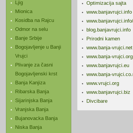
Ljig
Optimizacija sajta
Mionica
www.banjavrujci.info
Kosidba na Rajcu
www.banjavrujci.info/
Odmor na selu
blog.banjavrujci.info
Banje Srbije
Prirodni kamen
Bogojavljenje u Banji
www.banja-vrujci.net
Vrujci
www.banja-vrujci.org
Plivanje za časni
www.banjavrujci.eu
Bogojavljenski krst
www.banja-vrujci.co.
Banja Kanjiza
www.vrujci.org
Ribarska Banja
www.banjavrujci.biz
Sijarinjska Banja
Divcibare
Vranjska Banja
Bujanovacka Banja
Niska Banja