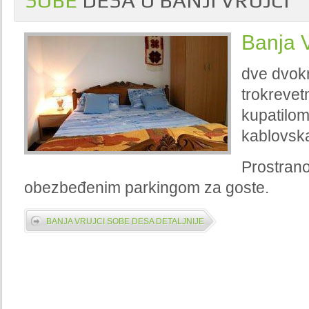
SOBE
DESA U BANJI VRUJCI
Banja 
dve dvokr
trokrevet
kupatilom
kablovska
Prostrano
obezbeđenim parkingom za goste.
BANJA VRUJCI SOBE DESA DETALJNIJE