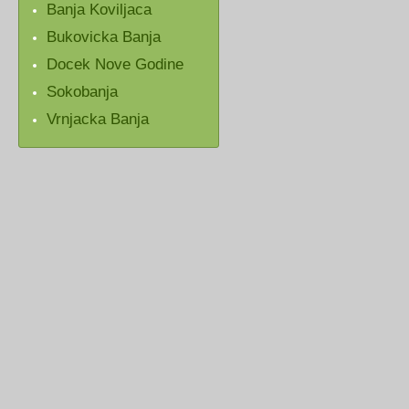
Banja Koviljaca
Bukovicka Banja
Docek Nove Godine
Sokobanja
Vrnjacka Banja