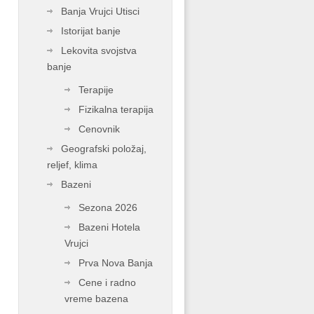
Banja Vrujci Utisci
Istorijat banje
Lekovita svojstva
banje
Terapije
Fizikalna terapija
Cenovnik
Geografski položaj,
reljef, klima
Bazeni
Sezona 2026
Bazeni Hotela
Vrujci
Prva Nova Banja
Cene i radno
vreme bazena