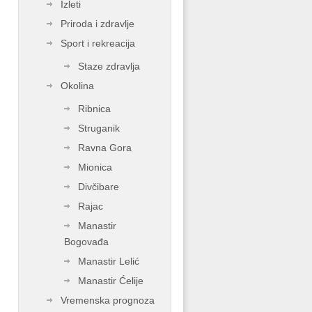
Izleti
Priroda i zdravlje
Sport i rekreacija
Staze zdravlja
Okolina
Ribnica
Struganik
Ravna Gora
Mionica
Divčibare
Rajac
Manastir
Bogovađa
Manastir Lelić
Manastir Ćelije
Vremenska prognoza