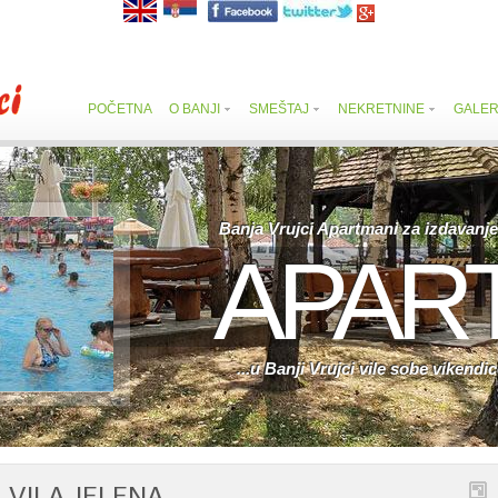
POČETNA
O BANJI
SMEŠTAJ
NEKRETNINE
GALER
Banja Vrujci Apartmani za izdavanje
APAR
...u Banji Vrujci vile sobe vikend
VILA JELENA