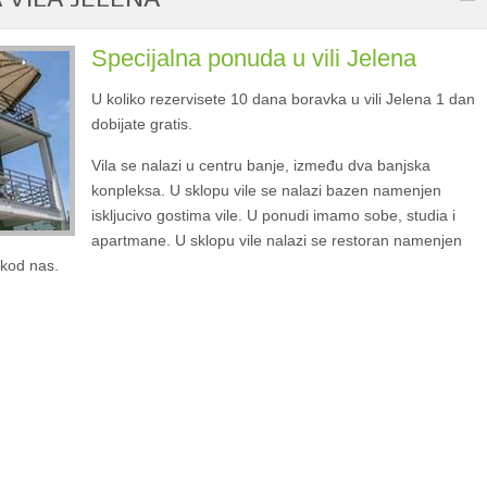
Specijalna ponuda u vili Jelena
U koliko rezervisete 10 dana boravka u vili Jelena 1 dan
dobijate gratis.
Vila se nalazi u centru banje, između dva banjska
konpleksa. U sklopu vile se nalazi bazen namenjen
iskljucivo gostima vile. U ponudi imamo sobe, studia i
apartmane. U sklopu vile nalazi se restoran namenjen
 kod nas.