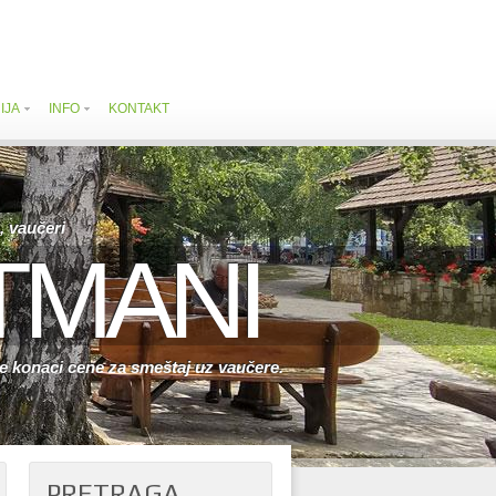
IJA
INFO
KONTAKT
, vaučeri
TMANI
ice konaci cene za smeštaj uz vaučere.
PRETRAGA