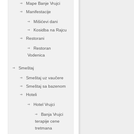
Mape Banje Vrujci
Manifestacije
Mišićevi dani
Kosidba na Rajcu
Restorani
Restoran
Vodenica
Smeštaj
Smeštaj uz vaučere
Smeštaj sa bazenom
Hoteli
Hotel Vrujci
Banja Vrujci
terapije cene
tretmana